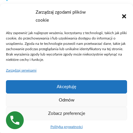
Zaloguj się
Zarządzaj zgodami plików
Kanał wpisów
cookie
Kanał komentarzy
WordPress.org
Aby zapewnić jak najlepsze wrażenia, korzystamy z technologii, takich jak pliki
cookie, do przechowywania i/lub uzyskiwania dostępu do informacji o
urządzeniu. Zgoda na te technologie pozwoli nam przetwarzać dane, takie jak
zachowanie podczas przeglądania lub unikalne identyfikatory na tej stronie.
Brak wyrażenia zgody lub wycofanie zgody może niekorzystnie wpłynąć na
niektóre cechy i funkcje.
Zarządzaj serwisami
Masz sprawę?
Akceptuję
Umów się na spotkanie
Odmów
Zobacz preferencje
© 2021 Wszelkie prawa zastrzeżone
Polityka prywatności