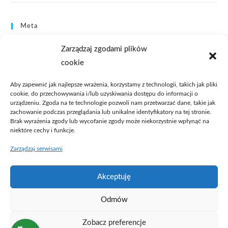
Meta
Zaloguj się
Zarządzaj zgodami plików
Kanał wpisów
cookie
Kanał komentarzy
WordPress.org
Aby zapewnić jak najlepsze wrażenia, korzystamy z technologii, takich jak pliki
cookie, do przechowywania i/lub uzyskiwania dostępu do informacji o
urządzeniu. Zgoda na te technologie pozwoli nam przetwarzać dane, takie jak
zachowanie podczas przeglądania lub unikalne identyfikatory na tej stronie.
Brak wyrażenia zgody lub wycofanie zgody może niekorzystnie wpłynąć na
niektóre cechy i funkcje.
Zarządzaj serwisami
Masz sprawę?
Akceptuję
Umów się na spotkanie
Odmów
Zobacz preferencje